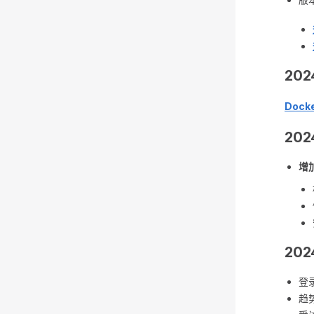
202
Doc
20
增
202
登
趋