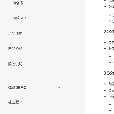
ui
信创版
版
鸿蒙SDK
202
功能清单
页
版
产品价格
服务说明
202
前
体验DEMO
登
前
社区版