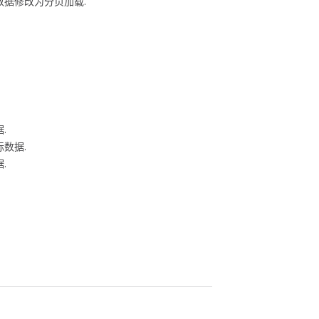
据修改为分页加载.
.
数据.
.