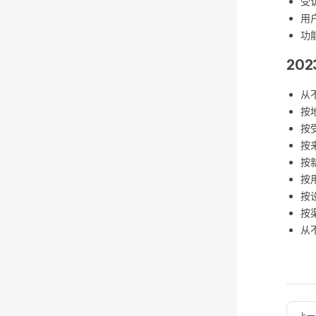
受
用
功
202
从
按
按
按
按
按
按
按
从