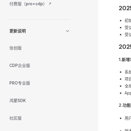
付费版（pro+cdp）
202
初
受
更新说明
受
202
信创版
1.新
CDP企业版
系
项
PRO专业版
全
A
鸿蒙SDK
2.功
社区版
用
版