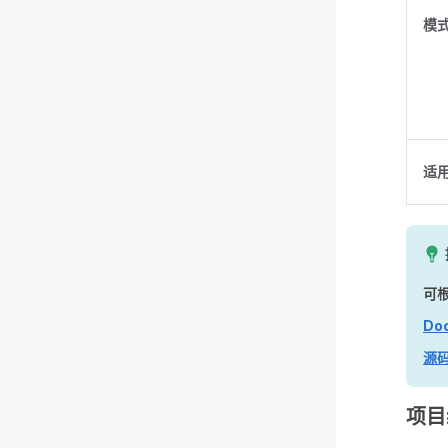
模
适
可
Do
源码
项目