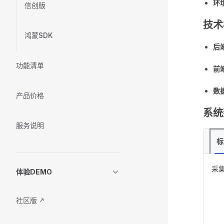
环
信创版
技术
鸿蒙SDK
后
功能清单
前
数
产品价格
系统
服务说明
标
采集
体验DEMO
社区版