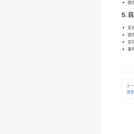
提
5.
支
提
支
事
上一
信