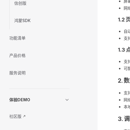
屏
信创版
网
1.2
鸿蒙SDK
自
功能清单
支
1.3
产品价格
支
可
服务说明
2.
支
体验DEMO
网
本
社区版
3.