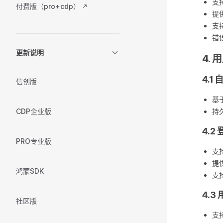
支
付费版（pro+cdp）
提
支
错
更新说明
4.
4.1
信创版
基
CDP企业版
持
4.2
PRO专业版
支
提
鸿蒙SDK
支
4.3
社区版
支