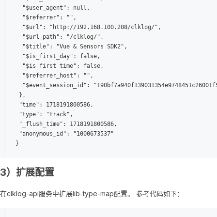
  "$user_agent": null,
  "$referrer": "",
  "$url": "http://192.168.100.208/clklog/",
  "$url_path": "/clklog/",
  "$title": "Vue & Sensors SDK2",
  "$is_first_day": false,
  "$is_first_time": false,
  "$referrer_host": "",
  "$event_session_id": "190bf7a940f139031354e9748451c26001f
 },
 "time": 1718191800586,
 "type": "track",
 "_flush_time": 1718191800586, 
 "anonymous_id": "1000673537" 
}
3）扩展配置
在clklog-api服务中扩展lib-type-map配置。 参考代码如下：