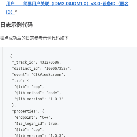
用户——简易用户关联（IDM2.0&IDM1.0）v3.0-设备ID（匿名
ID）
”
日志示例代码
埋点成功后的日志参考示例代码如下
{
 "_track_id": 431270586,
 "distinct_id": "1000673537",
 "event": "ClkViewScreen",
 "lib": {
  "$lib": "cpp",
  "$lib_method": "code",
  "$lib_version": "1.0.3"
 },
 "properties": {
  "endpoint": "C++",
  "$is_login_id": true,
  "$lib": "cpp",
  "$lib_version": "1.0.3",