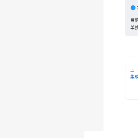
目前
单
上一
集