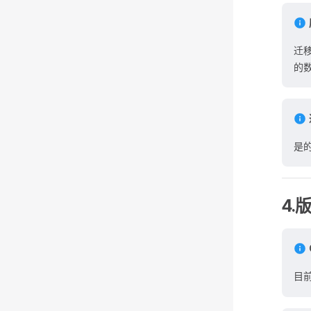
迁
的
是
4.
目