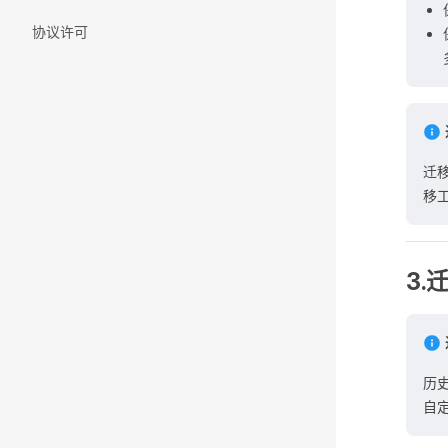
协议许可
迁
移
3.
历
自